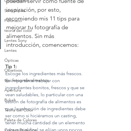
puedan servir como fuente de 
Composición
inspiración, por esto, 
Sony Alpha
recomiendo mis 11 tips para 
Fibonacci
mejorar tu fotografía de 
teoria del color
alimentos. Sin más 
Lentes Sony
introducción, comencemos:
Lentes
Ópticas
Tip 1:
Objetivos
Escoge los ingredientes más frescos. 
tips fotografía alimentos
Es importante trabajar con 
ingredientes bonitos, frescos y que se 
Apertura
vean saludables, lo particular con una 
Bokeh
sesión de fotografía de alimentos es 
que la selección de ingredientes debe 
Teoría del Color
ser como si hiciéramos un casting, 
Paleta de Colores
tener mucha cantidad de un elemento 
para que al final se elijan unos pocos.
Colores Primarios