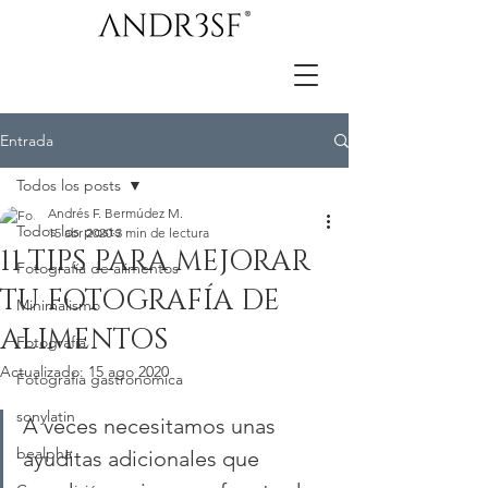
Entrada
Todos los posts
Andrés F. Bermúdez M.
Todos los posts
15 abr 2020
3 min de lectura
11 TIPS PARA MEJORAR
Fotografía de alimentos
TU FOTOGRAFÍA DE
Minimalismo
ALIMENTOS
Fotografía
Actualizado:
15 ago 2020
Fotografía gastronómica
sonylatin
A veces necesitamos unas 
bealpha
ayuditas adicionales que 